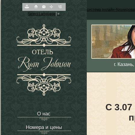
система онлайн-бронирова
Select Language
▼
г. Казань
С 3.07
О нас
п
Номера и цены