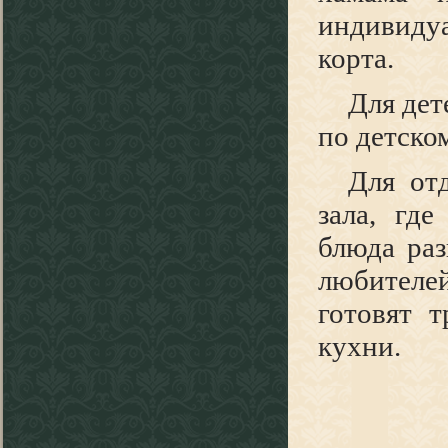
индивидуа
корта.
Для дет
по детско
Для от
зала, гд
блюда раз
любителе
готовят 
кухни.