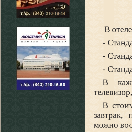
В отел
- Станд
- Станд
- Станд
В каж
телевизор,
В стои
завтрак,
можно вос