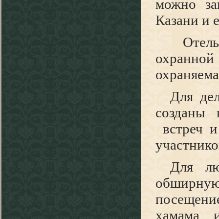
можно за
Казани и 
Отел
охранной
охраняема
Для де
созданы 
встреч и
участнико
Для лю
обширну
посещение
хамама 